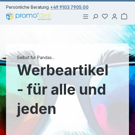
alt springen
Persönliche Beratung
+49 9103 7905 00
Du hast 0 Pr
War
Selbst für Pandas...
Werbeartikel
- für alle und
jeden