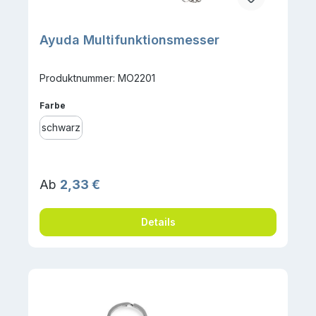
Ayuda Multifunktionsmesser
Produktnummer: MO2201
auswählen
Farbe
schwarz
Regulärer Preis:
Ab
2,33 €
Details