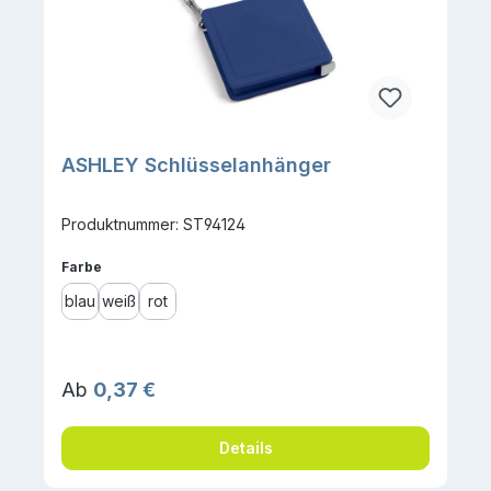
ASHLEY Schlüsselanhänger
Produktnummer: ST94124
auswählen
Farbe
blau
weiß
rot
Regulärer Preis:
Ab
0,37 €
Details