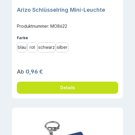
Arizo Schlüsselring Mini-Leuchte
Produktnummer: MO8622
auswählen
Farbe
blau
rot
schwarz
silber
Regulärer Preis:
Ab
0,96 €
Details