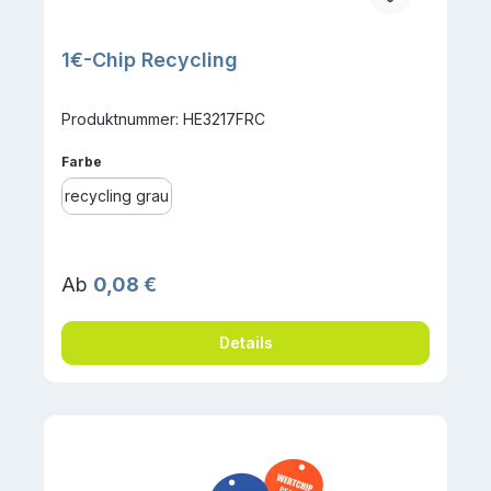
1€-Chip Recycling
Produktnummer: HE3217FRC
auswählen
Farbe
recycling grau
Regulärer Preis:
Ab
0,08 €
Details