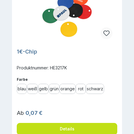
1€-Chip
Produktnummer: HE3217K
auswählen
Farbe
blau
weiß
gelb
grün
orange
rot
schwarz
Regulärer Preis:
Ab
0,07 €
Details