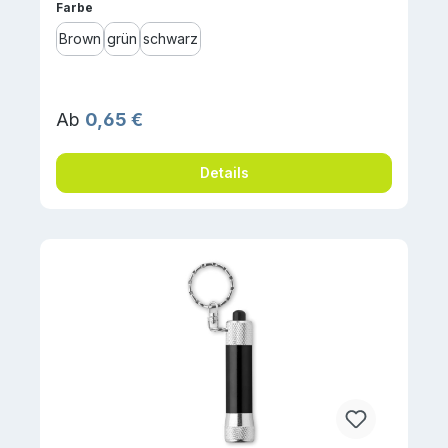
auswählen
Farbe
Brown
grün
schwarz
Regulärer Preis:
Ab
0,65 €
Details