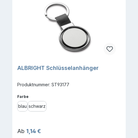
ALBRIGHT Schlüsselanhänger
Produktnummer: ST93177
auswählen
Farbe
blau
schwarz
Regulärer Preis:
Ab
1,14 €