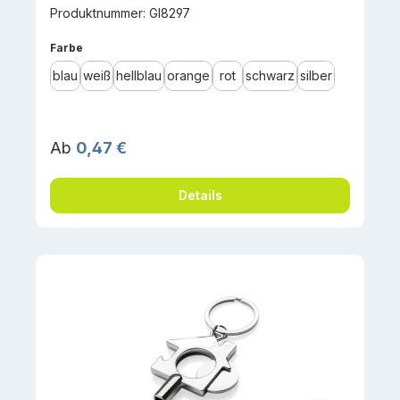
Produktnummer: GI8297
auswählen
Farbe
blau
weiß
hellblau
orange
rot
schwarz
silber
Regulärer Preis:
Ab
0,47 €
Details