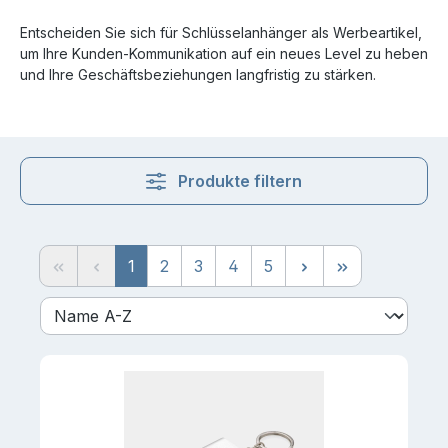
Entscheiden Sie sich für Schlüsselanhänger als Werbeartikel,
um Ihre Kunden-Kommunikation auf ein neues Level zu heben
und Ihre Geschäftsbeziehungen langfristig zu stärken.
Produkte filtern
Seite
Seite
Seite
Seite
Seite
1
2
3
4
5