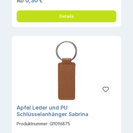
Regulärer Preis:
Ab
0,30 €
Details
Apfel Leder und PU
Schlüsselanhänger Sabrina
Produktnummer: GI1096875