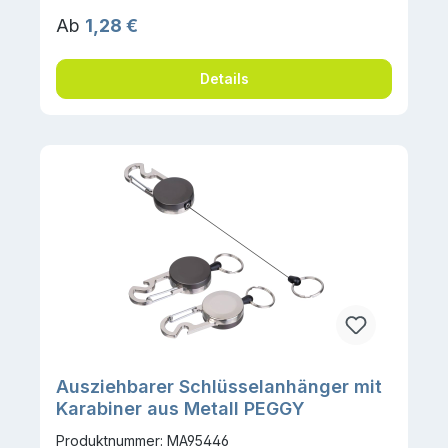
Regulärer Preis:
Ab
1,28 €
Details
Ausziehbarer Schlüsselanhänger mit
Karabiner aus Metall PEGGY
Produktnummer: MA95446