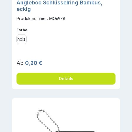
Angleboo Schlüsselring Bambus,
eckig
Produktnummer: MO6978
auswählen
Farbe
holz
Regulärer Preis:
Ab
0,20 €
Details