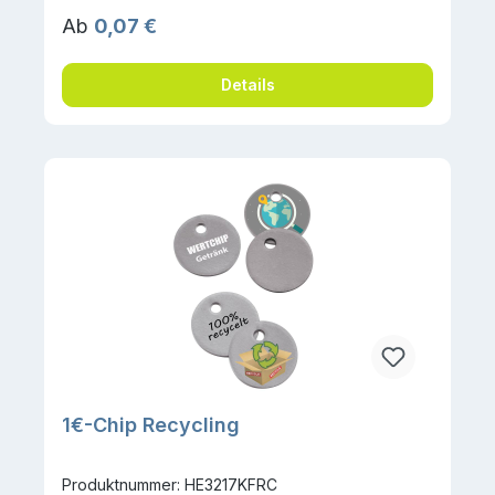
Regulärer Preis:
Ab
0,07 €
Details
1€-Chip Recycling
Produktnummer: HE3217KFRC