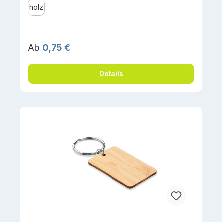
holz
Regulärer Preis:
Ab
0,75 €
Details