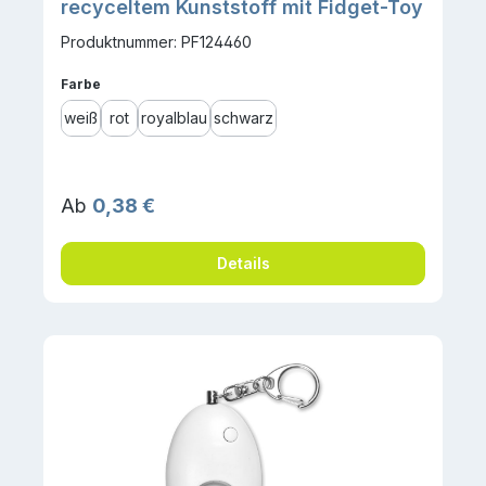
recyceltem Kunststoff mit Fidget-Toy
Produktnummer: PF124460
auswählen
Farbe
weiß
rot
royalblau
schwarz
Regulärer Preis:
Ab
0,38 €
Details