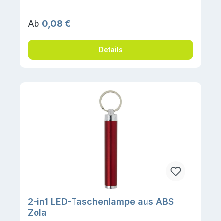
Regulärer Preis:
Ab
0,08 €
Details
2-in1 LED-Taschenlampe aus ABS
Zola