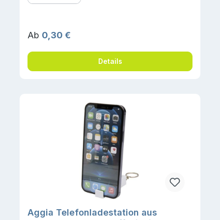
Regulärer Preis:
Ab
0,30 €
Details
Aggia Telefonladestation aus