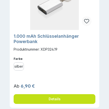
1.000 mAh Schlüsselanhänger
Powerbank
Produktnummer: XDP324.19
auswählen
Farbe
silber
Regulärer Preis:
Ab
6,90 €
Details