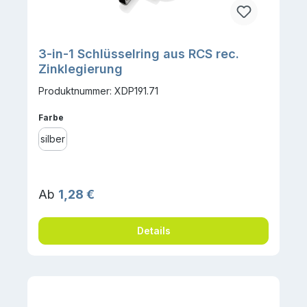
3-in-1 Schlüsselring aus RCS rec.
Zinklegierung
Produktnummer: XDP191.71
auswählen
Farbe
silber
Regulärer Preis:
Ab
1,28 €
Details