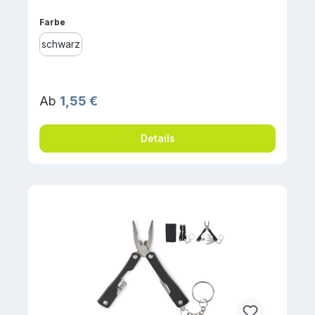
auswählen
Farbe
schwarz
Regulärer Preis:
Ab
1,55 €
Details