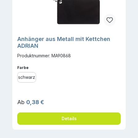
Anhänger aus Metall mit Kettchen
ADRIAN
Produktnummer: MA90868
auswählen
Farbe
schwarz
Regulärer Preis:
Ab
0,38 €
Details