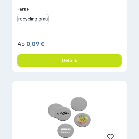
auswählen
Farbe
recycling grau
Regulärer Preis:
Ab
0,09 €
Details