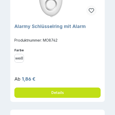
Alarmy Schlüsselring mit Alarm
Produktnummer: MO8742
auswählen
Farbe
weiß
Regulärer Preis:
Ab
1,86 €
Details